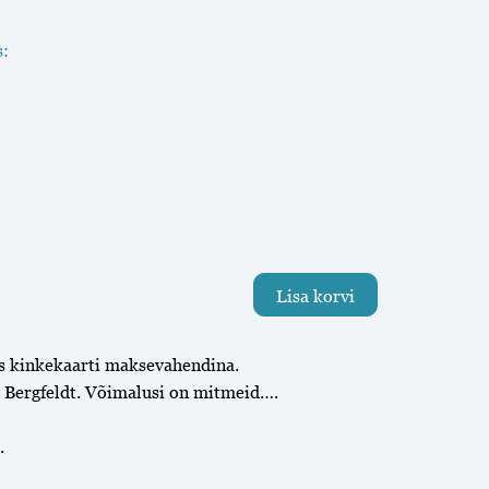
s:
Lisa korvi
es kinkekaarti maksevahendina.
s Bergfeldt. Võimalusi on mitmeid….
.