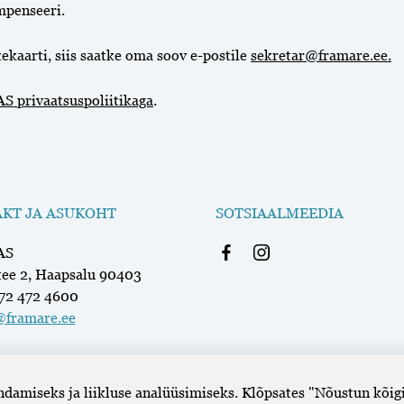
mpenseeri.
kekaarti, siis saatke oma soov e-postile
sekretar@framare.ee
.
AS privaatsuspoliitikaga
.
KT JA ASUKOHT
SOTSIAALMEEDIA
AS
tee 2, Haapsalu 90403
372 472 4600
framare.ee
damiseks ja liikluse analüüsimiseks. Klõpsates "Nõustun kõigi