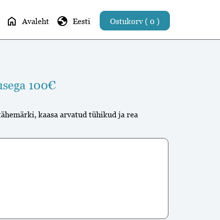
home
globe
Avaleht
Eesti
Ostukorv ( 0 )
usega 100€
tähemärki, kaasa arvatud tühikud ja rea