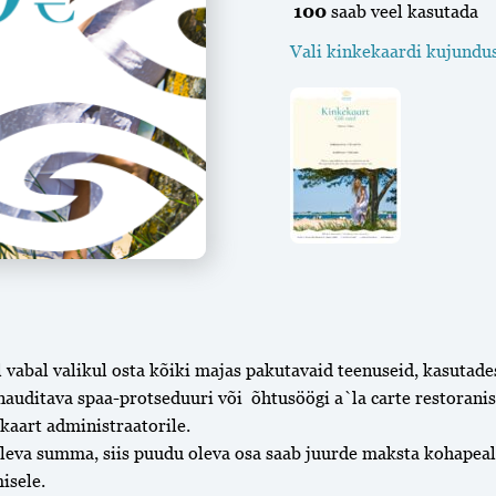
100
saab veel kasutada
Vali kinkekaardi kujundu
Kinkekaart
väärtusega
100€
vabal valikul osta kõiki majas pakutavaid teenuseid, kasutad
kogus
nauditava spaa-protseduuri või õhtusöögi a`la carte restorani
kaart administraatorile.
oleva summa, siis puudu oleva osa saab juurde maksta kohapeal
isele.