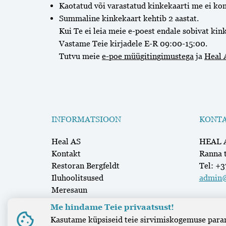
Kaotatud või varastatud kinkekaarti me ei ko
Summaline kinkekaart kehtib 2 aastat.
Kui Te ei leia meie e-poest endale sobivat kin
Vastame Teie kirjadele E-R 09:00-15:00.
Tutvu meie
e-poe müügitingimustega
ja
Heal 
INFORMATSIOON
KONTA
Heal AS
HEAL 
Kontakt
Ranna 
Restoran Bergfeldt
Tel: +
Iluhoolitsused
admin@
Meresaun
Me hindame Teie privaatsust!
cookie
Kasutame küpsiseid teie sirvimiskogemuse paran