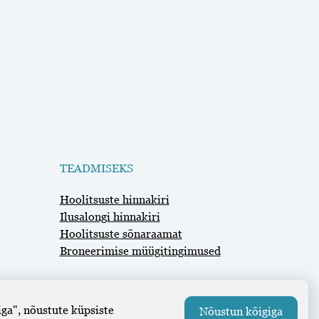
TEADMISEKS
Hoolitsuste hinnakiri
Ilusalongi hinnakiri
Hoolitsuste sõnaraamat
Broneerimise müügitingimused
Broneerimissüsteem SALBOS
ga", nõustute küpsiste
Nõustun kõigiga